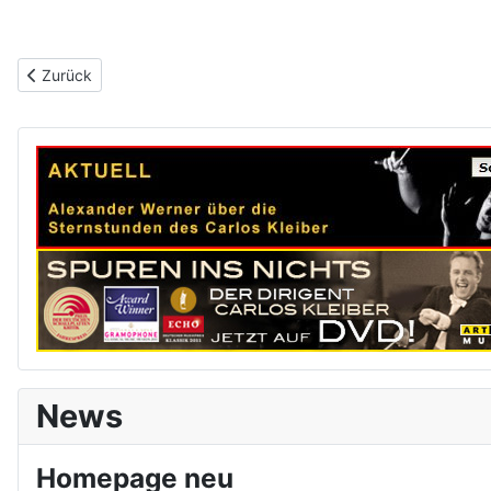
Vorheriger Beitrag: Radio Bremen/Nordwestradio
Zurück
News
Homepage neu